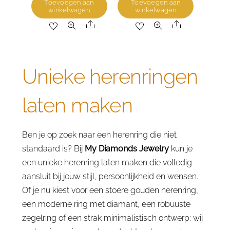
Toevoegen aan
Toevoegen aan
winkelwagen
winkelwagen
was:
is:
was:
is:
Share
Share
€3,281.15.
€2,187.44.
€2,429.30.
€1,619.54.
Unieke herenringen
laten maken
Ben je op zoek naar een herenring die niet
standaard is? Bij
My Diamonds Jewelry
kun je
een unieke herenring laten maken die volledig
aansluit bij jouw stijl, persoonlijkheid en wensen.
Of je nu kiest voor een stoere gouden herenring,
een moderne ring met diamant, een robuuste
zegelring of een strak minimalistisch ontwerp: wij