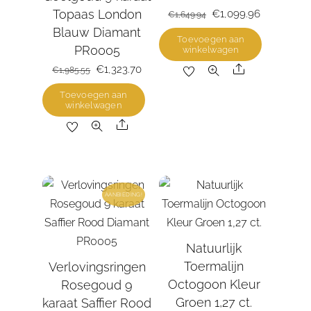
Topaas London
Oorspronkelijke
€
1,099.96
Huidige
€
1,649.94
Blauw Diamant
prijs
prijs
Toevoegen aan
PR0005
winkelwagen
was:
is:
Share
Oorspronkelijke
€
1,323.70
Huidige
€1,649.94.
€1,099.96.
€
1,985.55
prijs
prijs
Toevoegen aan
winkelwagen
was:
is:
Share
€1,985.55.
€1,323.70.
AANBIEDING!
Natuurlijk
Toermalijn
Verlovingsringen
Octogoon Kleur
Rosegoud 9
Groen 1,27 ct.
karaat Saffier Rood