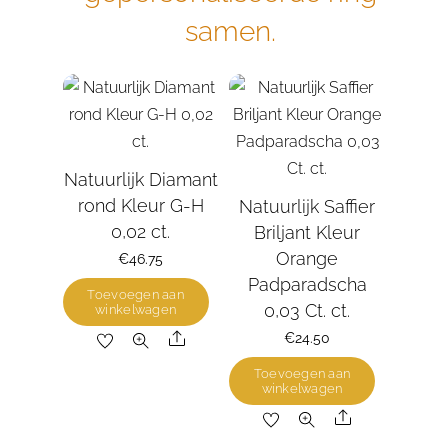
samen.
Natuurlijk Diamant
rond Kleur G-H
Natuurlijk Saffier
0,02 ct.
Briljant Kleur
Orange
€
46.75
Padparadscha
Toevoegen aan
0,03 Ct. ct.
winkelwagen
Share
€
24.50
Toevoegen aan
winkelwagen
Share