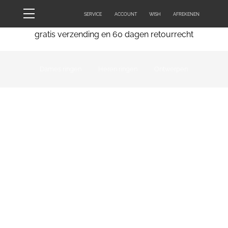
Skip
Menu
SERVICE
ACCOUNT
WISH
AFREKENEN
to
content
gratis verzending en 60 dagen retourrecht
Dames ringen
Heren ringen
Ontwerpen