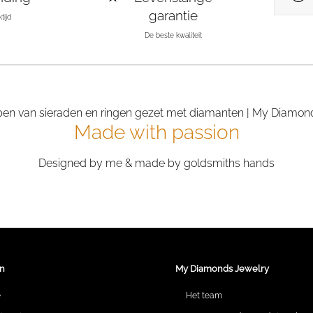
garantie
tijd
De beste kwaliteit
Made with passion
Designed by me & made by goldsmiths hands
n
My Diamonds Jewelry
e
Het team