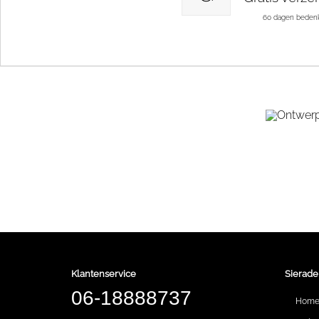
60 dagen bedenk
Klantenservice
Sierade
06-18888737
Hom