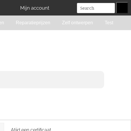
Mijn account
en
Reparatieprijzen
Zelf ontwerpen
Test
Atijd een certificaat