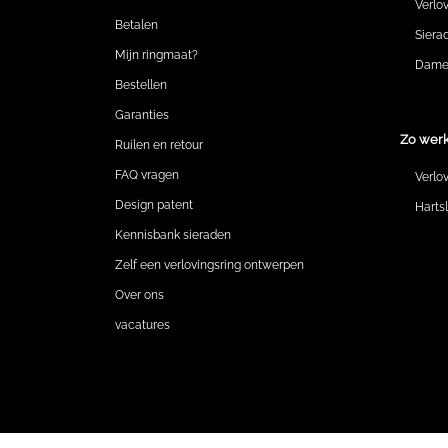
Verlo
Betalen
Siera
Mijn ringmaat?
Dames
Bestellen
Garanties
Zo werk
Ruilen en retour
FAQ vragen
Verlo
Design patent
Harts
Kennisbank sieraden
Zelf een verlovingsring ontwerpen
Over ons
vacatures