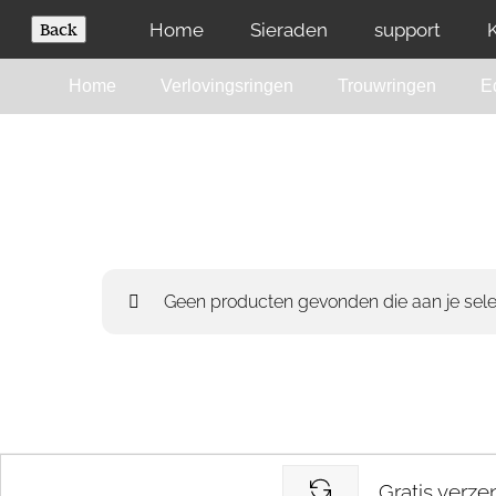
Skip
Home
Sieraden
support
to
content
Home
Verlovingsringen
Trouwringen
E
HOME
WINKEL
Geen producten gevonden die aan je sele
Gratis verze