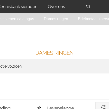
Kennisbank sieraden
Over ons
delstenen catalogus
Dames ringen
Edelmetaal koers
DAMES RINGEN
ctie voldoen.
nding
Levenslange