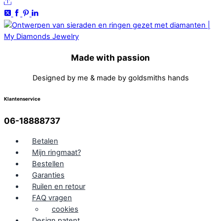
Cabochon
Share
Kleur
Roze
0,83
ct.
Made with passion
aantal
Designed by me & made by goldsmiths hands
Klantenservice
06-18888737
Betalen
Mijn ringmaat?
Bestellen
Garanties
Ruilen en retour
FAQ vragen
cookies
Design patent