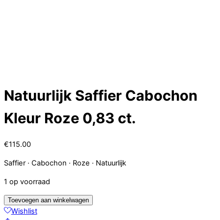
Skip
Menu
to
Service
content
Account
Wish
Afrekenen
Natuurlijk Saffier Cabochon
Kleur Roze 0,83 ct.
€
115.00
Saffier · Cabochon · Roze · Natuurlijk
1 op voorraad
Natuurlijk
Toevoegen aan winkelwagen
Saffier
Wishlist