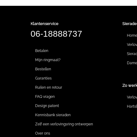
Klantenservice
Sierade
06-18888737
Hom
Verlo
Betalen
Siera
Mijn ringmaat?
Dames
Bestellen
Garanties
Zo werk
Ruilen en retour
FAQ vragen
Verlo
Design patent
Harts
Kennisbank sieraden
Zelf een verlovingsring ontwerpen
Over ons