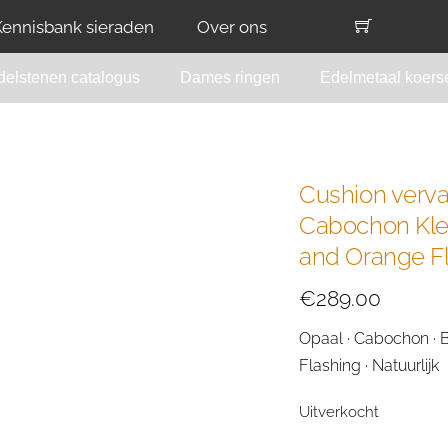
Kennisbank sieraden
Over ons
delstenen catalogus
Dames ringen
Edelmetaal koers
Cushion verva
Cabochon Kleu
and Orange Fl
€
289.00
Opaal · Cabochon · 
Flashing · Natuurlijk
Uitverkocht