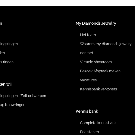
n
My Diamonds Jewelry
e
Het team
vingsringen
Waarom my diamonds jewelry
den
contact
 ringen
Virtuele showroom
Bezoek Afspraak maken
vacatures
en wij
Kennisbank verkopers
vingsringen | Zelf ontwerpen
lag trouwringen
Kennis bank
Complete kennisbank
Edelstenen