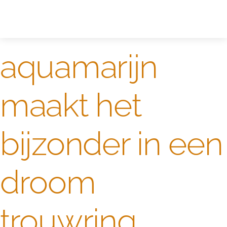
Zelf ontwerpen
Test
aquamarijn
maakt het
bijzonder in een
droom
trouwring