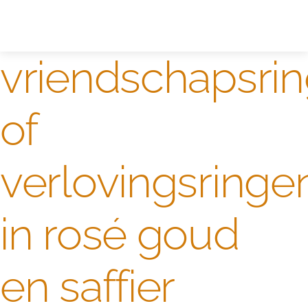
Zelf ontwerpen
Test
vriendschapsri
of
verlovingsringe
in rosé goud
en saffier