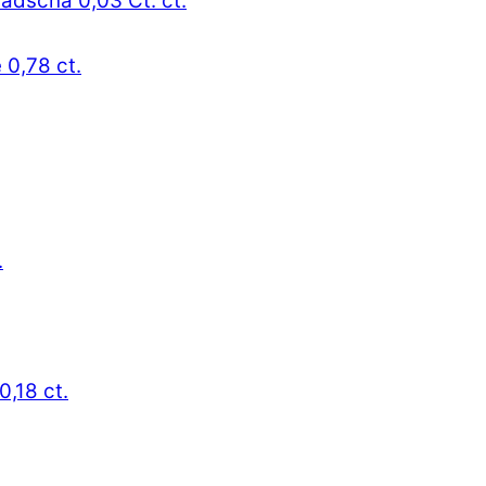
radscha 0,03 Ct. ct.
 0,78 ct.
.
0,18 ct.