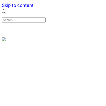
Skip to content
0
Menu
Designed by me & made by goldsmiths hands
Wishlist
0
Cart
Search
Home
Verlovingsringen
Ring Milano