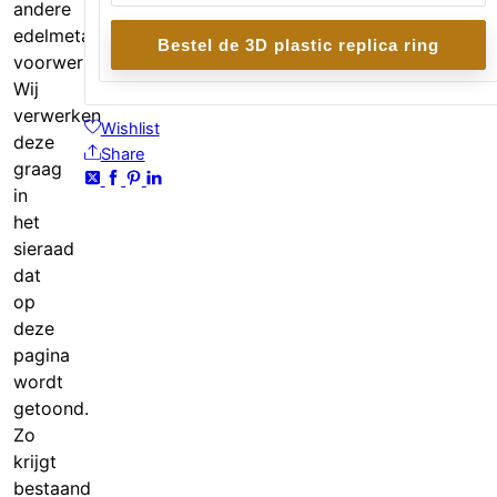
andere
edelmetalen
Bestel de 3D plastic replica ring
voorwerpen?
Wij
verwerken
Wishlist
deze
Share
graag
in
het
sieraad
dat
op
deze
pagina
wordt
getoond.
Zo
krijgt
bestaand