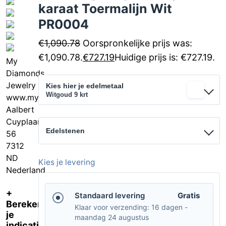
karaat Toermalijn Wit
PR0004
€
1,090.78
Oorspronkelijke prijs was:
€1,090.78.
€
727.19
Huidige prijs is: €727.19.
My
Diamonds
Jewelry
Kies hier je edelmetaal
Witgoud 9 krt
www.mydiamondsjewelry.nl
Aalbert
Cuyplaan
Edelstenen
56
7312
ND
Kies je levering
Nederland
+
Standaard levering
Gratis
Bereken
Klaar voor verzending: 16 dagen -
je
maandag 24 augustus
indicatieve