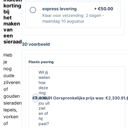
korting
express levering
+ €50.00
bij
Klaar voor verzending: 2 dagen -
het
maandag 10 augustus
maken
van
een
sieraad
3D voorbeeld
Heb
je
Plastic pasring
nog
Wil jij
oude
weten
zilveren
hoe
deze
of
ring
gouden
€
?
2,330.91
er bij
Oorspronkelijke prijs was: €2,330.91.
sieraden,
jou uit
ziet
lepels,
en of
vorken
hij
of
past?