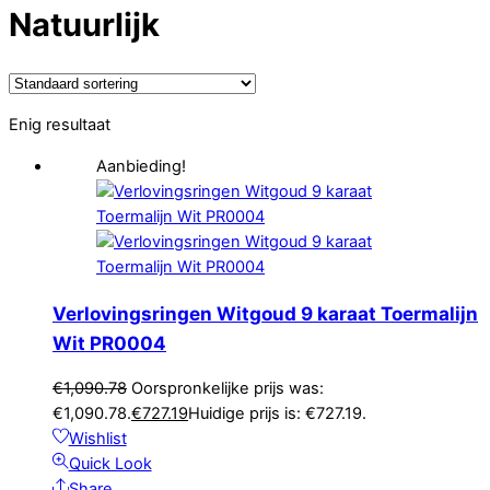
Natuurlijk
Enig resultaat
Aanbieding!
Verlovingsringen Witgoud 9 karaat Toermalijn
Wit PR0004
€
1,090.78
Oorspronkelijke prijs was:
€1,090.78.
€
727.19
Huidige prijs is: €727.19.
Wishlist
Quick Look
Share