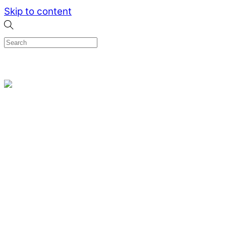
Skip to content
0
Menu
Designed by me & made by goldsmiths hands
Wishlist
0
Cart
Search
Home
Verlovingsringen
Ring Milano