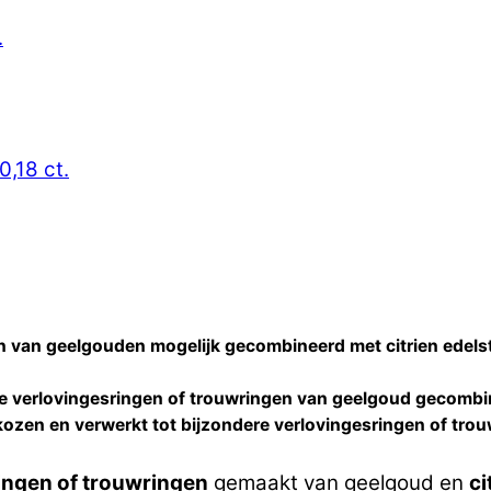
.
0,18 ct.
n van geelgouden mogelijk gecombineerd met citrien edels
re
verlovingesringen of trouwringen
van geelgoud gecombi
ozen en verwerkt tot bijzondere
verlovingesringen of tro
ingen of trouwringen
gemaakt van geelgoud en
ci