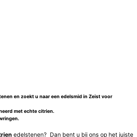
tenen en zoekt u naar een
edelsmid
in
Zeist
voor
neerd met echte
citrien
.
uwringen
.
trien
edelstenen? Dan bent u bij ons op het juiste