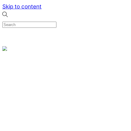
Skip to content
0
Menu
Designed by me & made by goldsmiths hands
Wishlist
0
Cart
Search
Home
Verlovingsringen
Ring Milano