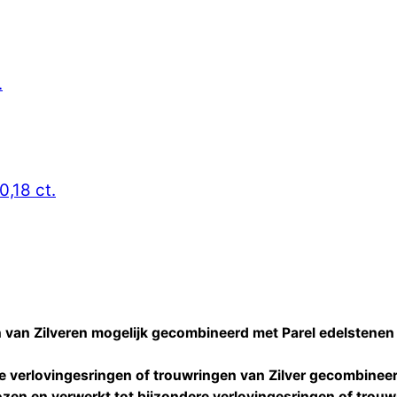
.
0,18 ct.
 van Zilveren mogelijk gecombineerd met Parel edelstenen
re
verlovingesringen of trouwringen
van Zilver gecombinee
zen en verwerkt tot bijzondere
verlovingesringen of trouw