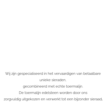
verlovingsringen bij een
goudsmid in Wassenaar
maar heeft u dit nog niet
gevonden?
Wij zijn gespecialiseerd in het vervaardigen van betaalbare
unieke sieraden,
gecombineerd met echte toermalijn.
De toermalijn edelsteen worden door ons
zorgvuldig uitgekozen en verwerkt tot een bijzonder sieraad
.