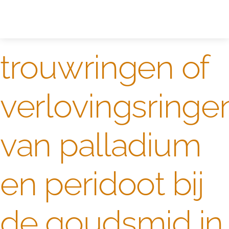
Zelf ontwerpen
Test
trouwringen of
verlovingsringe
van palladium
en peridoot bij
de goudsmid in