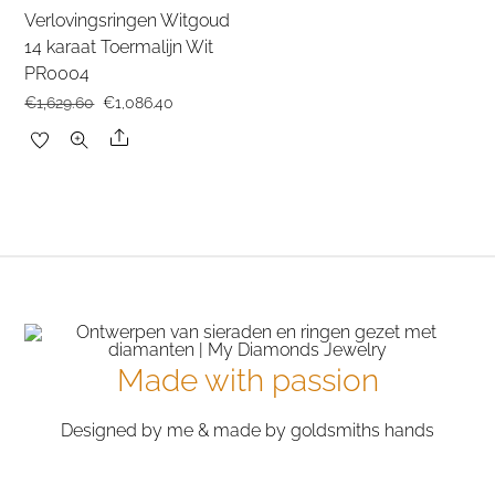
Verlovingsringen Witgoud
14 karaat Toermalijn Wit
PR0004
Oorspronkelijke
Huidige
€
1,629.60
€
1,086.40
prijs
prijs
Share
was:
is:
€1,629.60.
€1,086.40.
Made with passion
Designed by me & made by goldsmiths hands