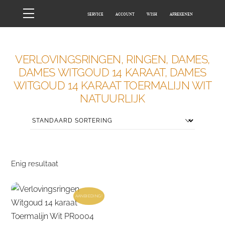
Skip
Menu
SERVICE
ACCOUNT
WISH
AFREKENEN
to
content
HOME
WINKEL
VERLOVINGSRINGEN, RINGEN, DAMES,
DAMES WITGOUD 14 KARAAT, DAMES
WITGOUD 14 KARAAT TOERMALIJN WIT
NATUURLIJK
Enig resultaat
AANBIEDING!