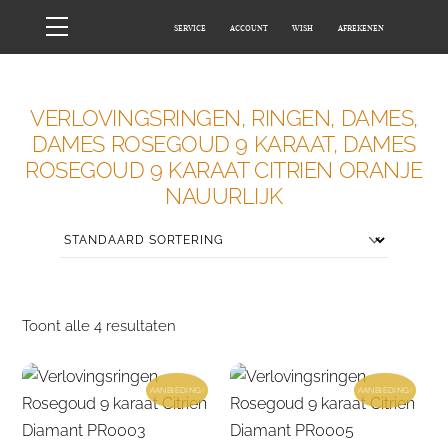
Skip
Menu
SERVICE
ACCOUNT
WISH
AFREKENEN
to
content
HOME
WINKEL
VERLOVINGSRINGEN, RINGEN, DAMES,
DAMES ROSEGOUD 9 KARAAT, DAMES
ROSEGOUD 9 KARAAT CITRIEN ORANJE
NAUURLIJK
Toont alle 4 resultaten
AANBIEDING!
AANBIEDING!