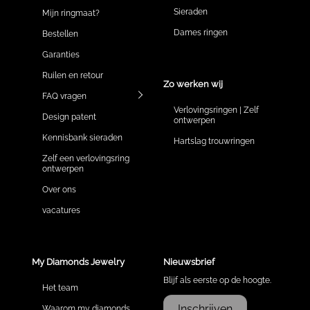
Sieraden
Mijn ringmaat?
Dames ringen
Bestellen
Garanties
Ruilen en retour
Zo werken wij
FAQ vragen
Verlovingsringen | Zelf
Design patent
ontwerpen
Kennisbank sieraden
Hartslag trouwringen
Zelf een verlovingsring
ontwerpen
Over ons
vacatures
My Diamonds Jewelry
Nieuwsbrief
Blijf als eerste op de hoogte.
Het team
Inschrijven
Waarom my diamonds