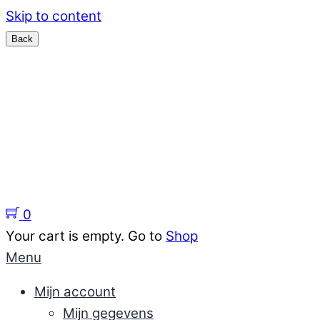
Skip to content
Menu
Home
Sieraden
support
Kennisbank sieraden
Over ons
0
Your cart is empty. Go to
Shop
Menu
Mijn account
Mijn gegevens