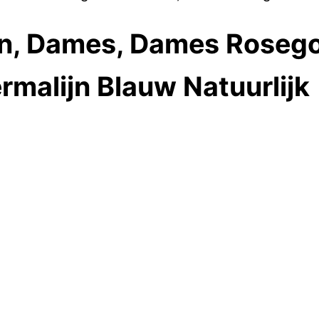
en, Dames, Dames Roseg
malijn Blauw Natuurlijk
t Toermalijn Blauw PR0004
5.
€
1,400.30
Huidige prijs is: €1,400.30.