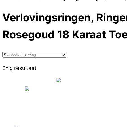
Verlovingsringen, Ring
Rosegoud 18 Karaat Toer
Enig resultaat
Aanbieding!
Verlovingsringen Rosegoud 18 Karaa
€
2,100.45
Oorspronkelijke prijs was: €2,100.4