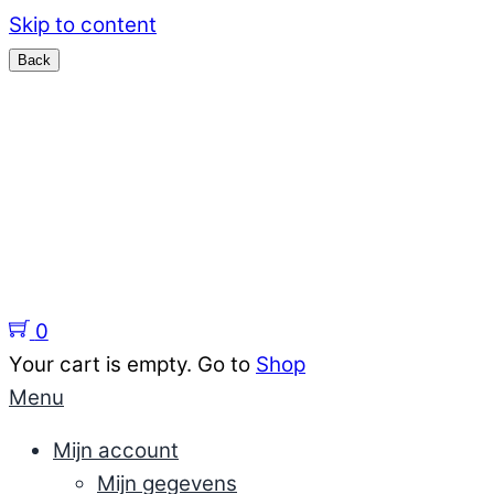
Skip to content
Menu
Home
Sieraden
support
Kennisbank sieraden
Over ons
0
Your cart is empty. Go to
Shop
Menu
Mijn account
Mijn gegevens