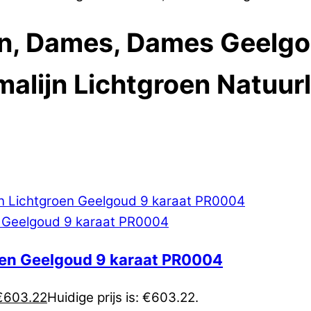
en, Dames, Dames Geelgo
alijn Lichtgroen Natuurl
roen Geelgoud 9 karaat PR0004
€
603.22
Huidige prijs is: €603.22.