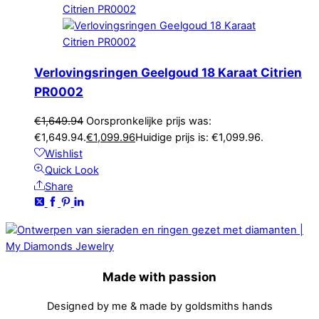
Verlovingsringen Geelgoud 18 Karaat Citrien
PR0002
€
1,649.94
Oorspronkelijke prijs was:
€1,649.94.
€
1,099.96
Huidige prijs is: €1,099.96.
Wishlist
Quick Look
Share
Made with passion
Designed by me & made by goldsmiths hands