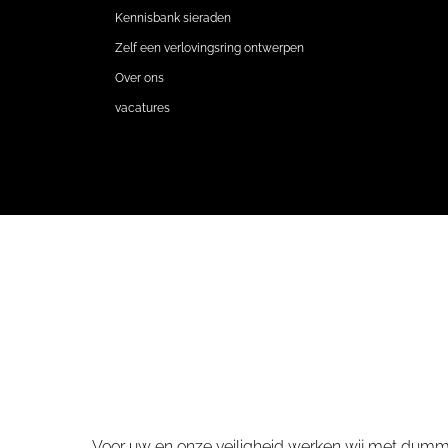
Kennisbank sieraden
Zelf een verlovingsring ontwerpen
Over ons
vacatures
Voor uw en onze veiligheid werken wij met dummy