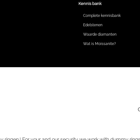
Kennis bank
Complete kennisbank
Edelstenen
Waarde diamanten
Wat is Moissanite?
 ringen.| For your and our security we work with dummy rings