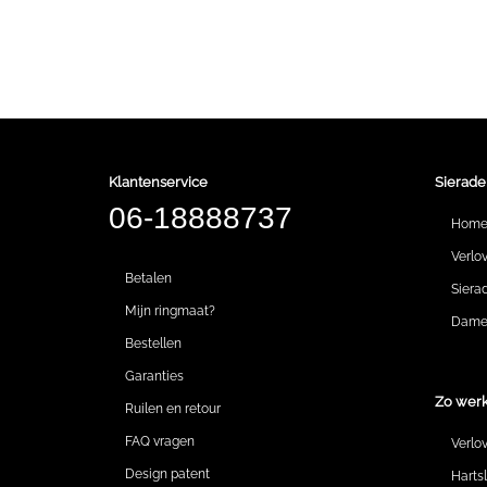
Klantenservice
Sierade
06-18888737
Hom
Verlo
Betalen
Siera
Mijn ringmaat?
Dames
Bestellen
Garanties
Zo werk
Ruilen en retour
FAQ vragen
Verlo
Design patent
Harts