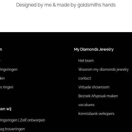
Designed by me & made by goldsmiths hands
n
My Diamonds Jewelry
e
Het team
vingsringen
Waarom my diamonds jewelry
den
contact
 ringen
Virtuele showroom
Bezoek Afspraak maken
vacatures
en wij
Kennisbank verkopers
vingsringen | Zelf ontwerpen
lag trouwringen