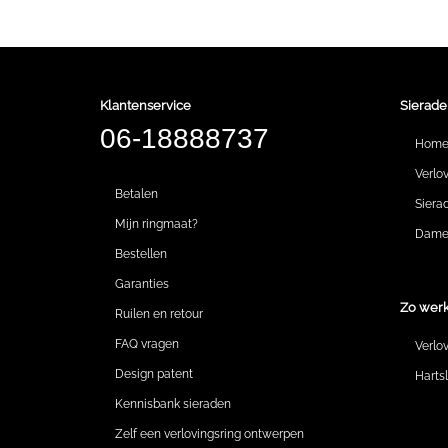
Klantenservice
Sierade
06-18888737
Hom
Verlo
Betalen
Siera
Mijn ringmaat?
Dames
Bestellen
Garanties
Zo werk
Ruilen en retour
FAQ vragen
Verlo
Design patent
Harts
Kennisbank sieraden
Zelf een verlovingsring ontwerpen