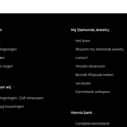
n
My Diamonds Jewelry
e
Het team
vingsringen
Waarom my diamonds jewelry
den
contact
 ringen
Virtuele showroom
Bezoek Afspraak maken
vacatures
en wij
Kennisbank verkopers
vingsringen | Zelf ontwerpen
lag trouwringen
Kennis bank
Complete kennisbank