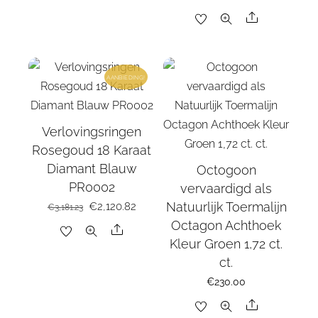
prijs
prijs
Share
was:
is:
€2,457.28.
€1,638.19.
AANBIEDING!
Verlovingsringen
Rosegoud 18 Karaat
Diamant Blauw
Octogoon
PR0002
vervaardigd als
Natuurlijk Toermalijn
Oorspronkelijke
€
2,120.82
Huidige
€
3,181.23
Octagon Achthoek
prijs
prijs
Share
Kleur Groen 1,72 ct.
was:
is:
ct.
€3,181.23.
€2,120.82.
€
230.00
Share