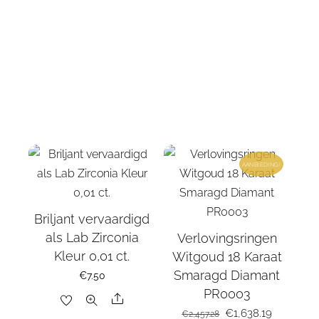
AANBIEDING!
Briljant vervaardigd
als Lab Zirconia
Verlovingsringen
Kleur 0,01 ct.
Witgoud 18 Karaat
Smaragd Diamant
€
7.50
PR0003
Share
Oorspronkelijke
€
1,638.19
Huidige
€
2,457.28