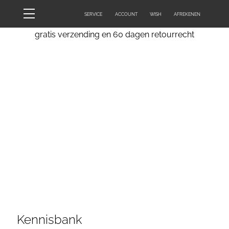
Skip
Menu
SERVICE
ACCOUNT
WISH
AFREKENEN
to
content
gratis verzending en 60 dagen retourrecht
Kennisbank