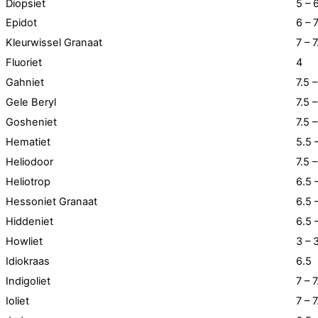
Diopsiet
5 – 
Epidot
6 – 
Kleurwissel Granaat
7 – 7
Fluoriet
4
Gahniet
7.5 –
Gele Beryl
7.5 –
Gosheniet
7.5 –
Hematiet
5.5 
Heliodoor
7.5 –
Heliotrop
6.5 
Hessoniet Granaat
6.5 
Hiddeniet
6.5 
Howliet
3 – 
Idiokraas
6.5
Indigoliet
7 – 7
Ioliet
7 – 7