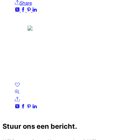
Share
Aanbieding!
Verlovingsringen Rosegoud 18 Karaat
Amethist PR0001
€
4,155.54
Oorspronkelijke prijs was:
€4,155.54.
€
2,770.36
Huidige prijs is: €2,770.36.
Wishlist
Quick Look
Share
Stuur ons een bericht.