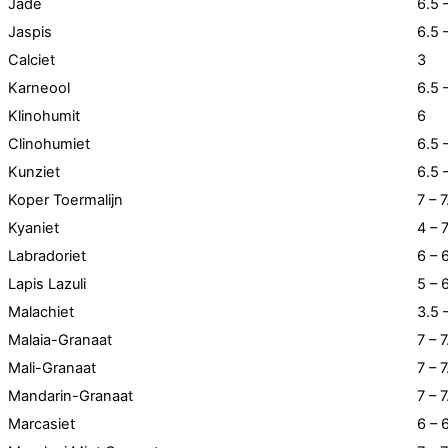
Jade
6.5 
Jaspis
6.5 
Calciet
3
Karneool
6.5 
Klinohumit
6
Clinohumiet
6.5 
Kunziet
6.5 
Koper Toermalijn
7 – 7
Kyaniet
4 – 
Labradoriet
6 – 
Lapis Lazuli
5 – 
Malachiet
3.5 
Malaia-Granaat
7 – 7
Mali-Granaat
7 – 7
Mandarin-Granaat
7 – 7
Marcasiet
6 – 