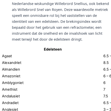
Nederlandse wiskundige Willebrord Snellius, ook bekend
als Willebrord Snel van Royen. Deze waardevolle metriek
speelt een onmisbare rol bij het vaststellen van de
identiteit van een edelsteen. De brekingsindex wordt
bepaald door het gebruik van een refractometer, een
instrument dat de snelheid en de invalshoek van licht
meet terwijl het door de edelsteen dringt.
Edelsteen
Agaat
6.5 
Alexandriet
8.5
Almandien
6.5 
Amazoniet
6 – 
Amblygoniet
6
Amethist
7
Andalusiet
7.5
Andradiet
6.5 
Anglesiet
3 – 