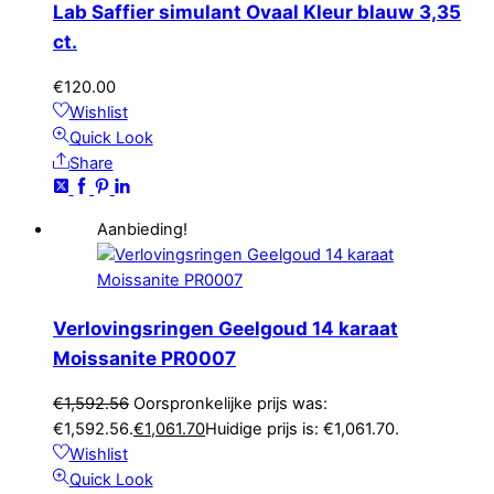
Lab Saffier simulant Ovaal Kleur blauw 3,35
ct.
€
120.00
Wishlist
Quick Look
Share
Aanbieding!
Verlovingsringen Geelgoud 14 karaat
Moissanite PR0007
€
1,592.56
Oorspronkelijke prijs was:
€1,592.56.
€
1,061.70
Huidige prijs is: €1,061.70.
Wishlist
Quick Look