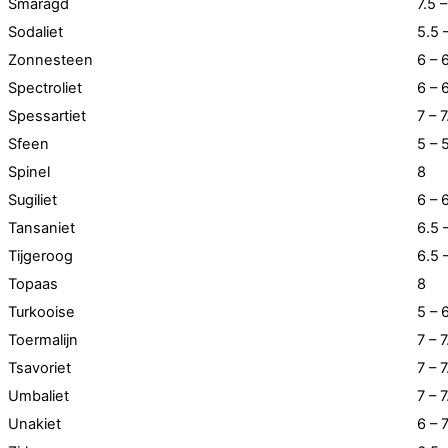
Smaragd
7.5 –
Sodaliet
5.5 
Zonnesteen
6 – 
Spectroliet
6 – 
Spessartiet
7 – 7
Sfeen
5 – 
Spinel
8
Sugiliet
6 – 
Tansaniet
6.5 
Tijgeroog
6.5 
Topaas
8
Turkooise
5 – 
Toermalijn
7 – 7
Tsavoriet
7 – 7
Umbaliet
7 – 7
Unakiet
6 – 