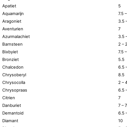
Apatiet
5
Aquamarijn
7.5 –
Aragoniet
3.5 
Aventurien
7
Azurmalachiet
3.5 
Barnsteen
2 – 
Bixbyiet
7.5 –
Bronziet
5.5
Chalcedon
6.5 
Chrysoberyl
8.5
Chrysocolla
2 – 
Chrysopraas
6.5 
Citrien
7
Danburiet
7 – 7
Demantoid
6.5 
Diamant
10