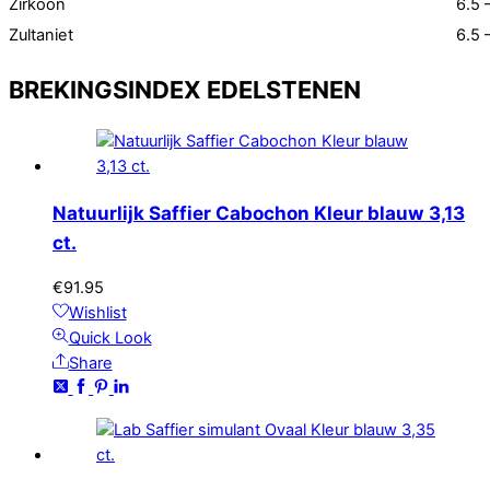
Zirkoon
6.5 
Zultaniet
6.5 
BREKINGSINDEX EDELSTENEN
Natuurlijk Saffier Cabochon Kleur blauw 3,13
ct.
€
91.95
Wishlist
Quick Look
Share