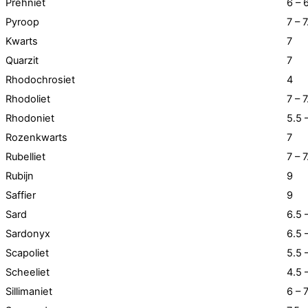
Prehniet
6 – 
Pyroop
7 – 7
Kwarts
7
Quarzit
7
Rhodochrosiet
4
Rhodoliet
7 – 7
Rhodoniet
5.5 
Rozenkwarts
7
Rubelliet
7 – 7
Rubijn
9
Saffier
9
Sard
6.5 
Sardonyx
6.5 
Scapoliet
5.5 
Scheeliet
4.5 
Sillimaniet
6 – 