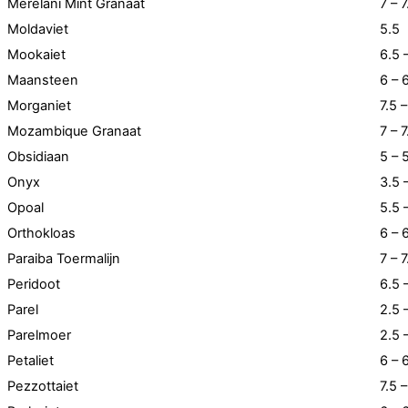
Merelani Mint Granaat
7 – 7
Moldaviet
5.5
Mookaiet
6.5 
Maansteen
6 – 
Morganiet
7.5 –
Mozambique Granaat
7 – 7
Obsidiaan
5 – 
Onyx
3.5 
Opoal
5.5 
Orthokloas
6 – 
Paraiba Toermalijn
7 – 7
Peridoot
6.5 
Parel
2.5 
Parelmoer
2.5 
Petaliet
6 – 
Pezzottaiet
7.5 –