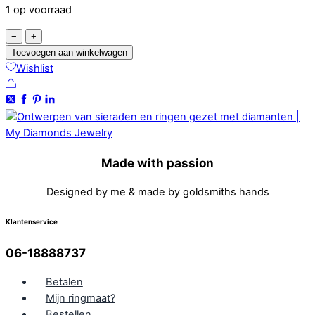
1 op voorraad
Marquise
−
+
vervaardigd
Toevoegen aan winkelwagen
als
Wishlist
Share
Natuurlijk
Rutielkwarts
Markies
Schaakbord
Kleur
Made with passion
Wit
12,25
Designed by me & made by goldsmiths hands
ct.
aantal
Klantenservice
06-18888737
Betalen
Mijn ringmaat?
Bestellen