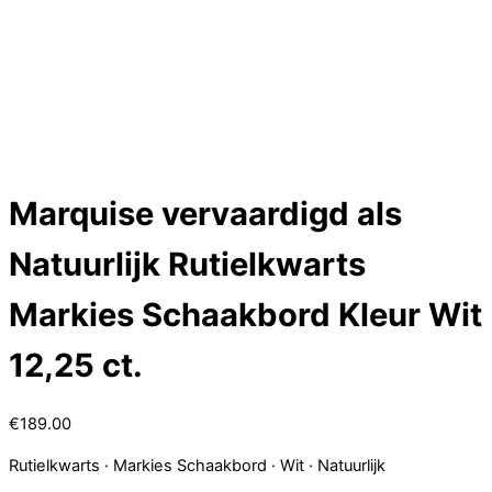
Skip
Menu
to
Service
content
Account
Wish
Afrekenen
Marquise vervaardigd als
Natuurlijk Rutielkwarts
Markies Schaakbord Kleur Wit
12,25 ct.
€
189.00
Rutielkwarts · Markies Schaakbord · Wit · Natuurlijk