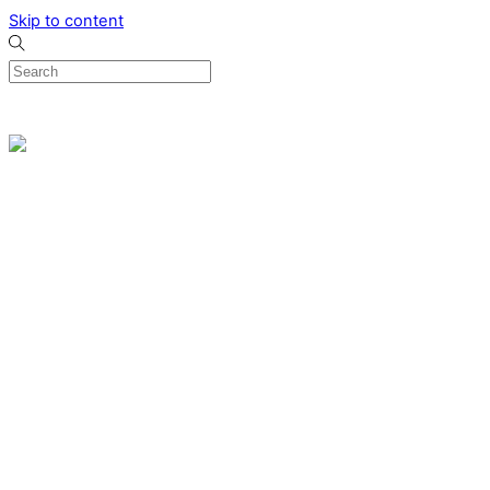
Skip to content
0
Menu
Designed by me & made by goldsmiths hands
Wishlist
0
Cart
Search
Home
Verlovingsringen
Ring Milano
Ring Bonaire
Ring Monte Carlo
Organische handgemaakte trouwringen