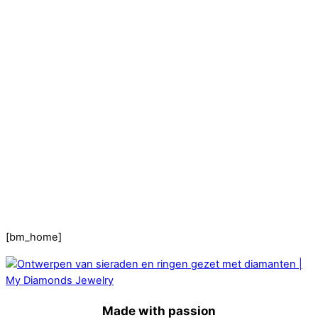
Hartslag trouwringen
Trouwring titanium en goud
Trouwringen
Edelstenen catalogus
Bijzondere edelstenen
Edelstenen verkoop
Dames ringen
Edelmetaal koersen
Reparatieprijzen
Zelf ontwerpen
Test
labcreators Jewelme designer
Close Menu
[bm_home]
Made with passion