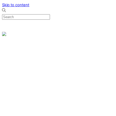
Skip to content
0
Menu
Designed by me & made by goldsmiths hands
Wishlist
0
Cart
Search
Home
Verlovingsringen
Ring Milano
Ring Bonaire
Ring Monte Carlo
Organische handgemaakte trouwringen