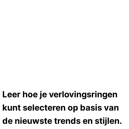
Hartslag trouwringen
Trouwring titanium en goud
Trouwringen
Edelstenen catalogus
Bijzondere edelstenen
Edelstenen verkoop
Dames ringen
Edelmetaal koersen
Reparatieprijzen
Zelf ontwerpen
Test
Close Menu
Leer hoe je verlovingsringen
kunt selecteren op basis van
de nieuwste trends en stijlen.