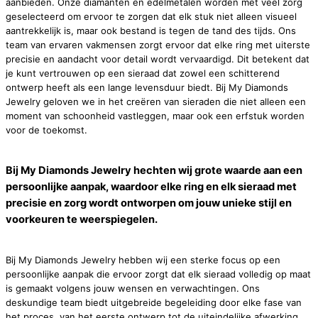
aanbieden. Onze diamanten en edelmetalen worden met veel zorg
geselecteerd om ervoor te zorgen dat elk stuk niet alleen visueel
aantrekkelijk is, maar ook bestand is tegen de tand des tijds. Ons
team van ervaren vakmensen zorgt ervoor dat elke ring met uiterste
precisie en aandacht voor detail wordt vervaardigd. Dit betekent dat
je kunt vertrouwen op een sieraad dat zowel een schitterend
ontwerp heeft als een lange levensduur biedt. Bij My Diamonds
Jewelry geloven we in het creëren van sieraden die niet alleen een
moment van schoonheid vastleggen, maar ook een erfstuk worden
voor de toekomst.
Bij My Diamonds Jewelry hechten wij grote waarde aan een
persoonlijke aanpak, waardoor elke ring en elk sieraad met
precisie en zorg wordt ontworpen om jouw unieke stijl en
voorkeuren te weerspiegelen.
Bij My Diamonds Jewelry hebben wij een sterke focus op een
persoonlijke aanpak die ervoor zorgt dat elk sieraad volledig op maat
is gemaakt volgens jouw wensen en verwachtingen. Ons
deskundige team biedt uitgebreide begeleiding door elke fase van
het proces, van het eerste ontwerp tot de uiteindelijke afwerking.