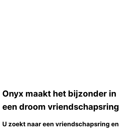
Hartslag trouwringen
Trouwring titanium en goud
Trouwringen
Edelstenen catalogus
Bijzondere edelstenen
Edelstenen verkoop
Dames ringen
Edelmetaal koersen
Reparatieprijzen
Zelf ontwerpen
Test
Close Menu
Onyx maakt het bijzonder in
een droom vriendschapsring
U zoekt naar een vriendschapsring en