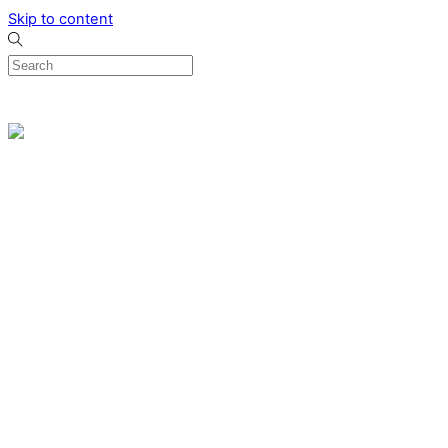
Skip to content
0
Menu
Designed by me & made by goldsmiths hands
Wishlist
0
Cart
Search
Home
Verlovingsringen
Ring Milano
Ring Bonaire
Ring Monte Carlo
Organische handgemaakte trouwringen