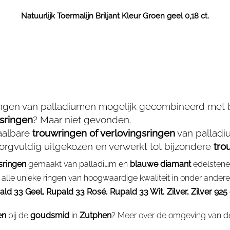
Natuurlijk Toermalijn Briljant Kleur Groen geel 0,18 ct.
ingen van palladiumen mogelijk gecombineerd met 
gsringen
? Maar niet gevonden.
taalbare
trouwringen of verlovingsringen
van pallad
rgvuldig uitgekozen en verwerkt tot bijzondere
tro
sringen
gemaakt van palladium en
blauwe diamant
edelstenen
 alle unieke ringen van hoogwaardige kwaliteit in onder ande
33 Geel, Rupald 33 Rosé, Rupald 33 Wit, Zilver, Zilver 925 e
en
bij de
goudsmid
in
Zutphen
? Meer over de omgeving van 