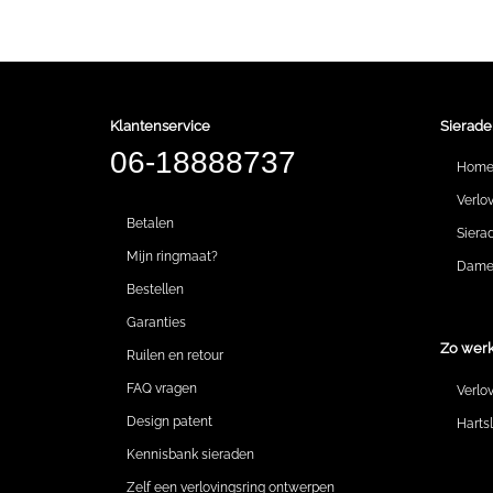
Klantenservice
Sierade
06-18888737
Hom
Verlo
Betalen
Siera
Mijn ringmaat?
Dames
Bestellen
Garanties
Zo werk
Ruilen en retour
FAQ vragen
Verlo
Design patent
Harts
Kennisbank sieraden
Zelf een verlovingsring ontwerpen