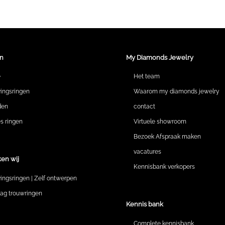
n
My Diamonds Jewelry
e
Het team
vingsringen
Waarom my diamonds jewelry
den
contact
 ringen
Virtuele showroom
Bezoek Afspraak maken
vacatures
en wij
Kennisbank verkopers
vingsringen | Zelf ontwerpen
lag trouwringen
Kennis bank
Complete kennisbank