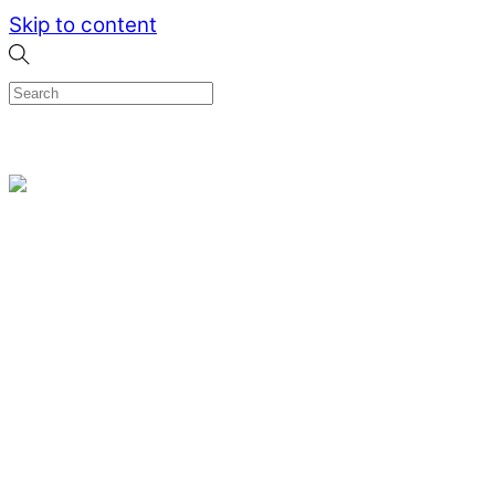
Skip to content
0
Menu
Designed by me & made by goldsmiths hands
Wishlist
0
Cart
Search
Home
Verlovingsringen
Ring Milano