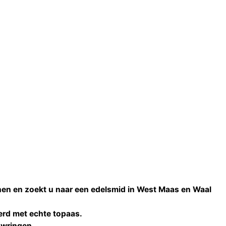
nen en zoekt u naar een
edelsmid
in
West Maas en Waal
erd met echte
topaas
.
uwringen
.