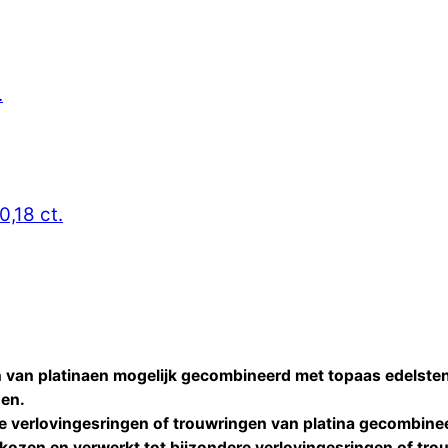
.
0,18 ct.
 van platinaen mogelijk gecombineerd met topaas edelste
den.
re
verlovingesringen of trouwringen
van platina gecombine
kozen en verwerkt tot bijzondere
verlovingesringen of tro