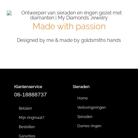
Made with passion
Designed by me & made by goldsmiths hands
Klantenservice
Sieraden
06-18888737
Home
Verlovingsringen
Betalen
Sieraden
Mijn ringmaat?
Dames ringen
Bestellen
Garanties