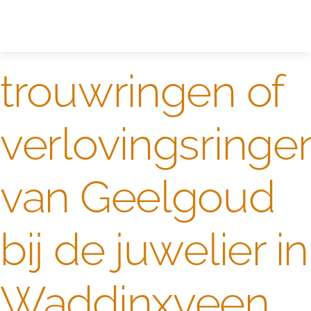
Zelf ontwerpen
Test
trouwringen of
verlovingsringe
van Geelgoud
bij de juwelier in
Waddinxveen