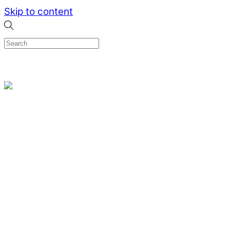
Skip to content
0
Menu
Designed by me & made by goldsmiths hands
Wishlist
0
Cart
Search
Home
Verlovingsringen
Ring Milano