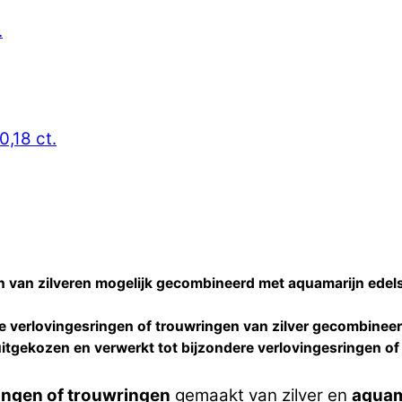
.
0,18 ct.
n van zilveren mogelijk gecombineerd met aquamarijn edel
re
verlovingesringen of trouwringen
van zilver gecombinee
itgekozen en verwerkt tot bijzondere
verlovingesringen of
ingen of trouwringen
gemaakt van zilver en
aquam