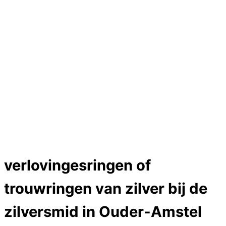
Hartslag trouwringen
Trouwring titanium en goud
Trouwringen
Edelstenen catalogus
Bijzondere edelstenen
Edelstenen verkoop
Dames ringen
Edelmetaal koersen
Reparatieprijzen
Zelf ontwerpen
Test
Close Menu
verlovingesringen of
trouwringen van zilver bij de
zilversmid in Ouder-Amstel