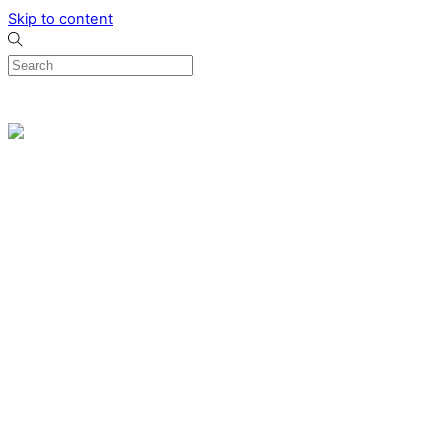
Skip to content
0
Menu
Designed by me & made by goldsmiths hands
Wishlist
0
Cart
Search
Home
Verlovingsringen
Ring Milano
Ring Bonaire
Ring Monte Carlo
Organische handgemaakte trouwringen