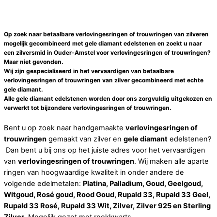
Op zoek naar betaalbare verlovingesringen of trouwringen van zilveren
mogelijk gecombineerd met gele diamant edelstenen en zoekt u naar
een
zilversmid
in
Ouder-Amstel
voor
verlovingesringen of trouwringen
?
Maar niet gevonden.
Wij zijn gespecialiseerd in het vervaardigen van betaalbare
verlovingesringen of trouwringen
van zilver gecombineerd met echte
gele diamant
.
Alle
gele diamant
edelstenen worden door ons zorgvuldig uitgekozen en
verwerkt tot bijzondere
verlovingesringen of trouwringen
.
Bent u op zoek naar handgemaakte
verlovingesringen of
trouwringen
gemaakt van zilver en
gele diamant
edelstenen?
Dan bent u bij ons op het juiste adres voor het vervaardigen
van
verlovingesringen of trouwringen
. Wij maken alle aparte
ringen van hoogwaardige kwaliteit in onder andere de
volgende edelmetalen:
Platina, Palladium, Goud, Geelgoud,
Witgoud, Rosé goud, Rood Goud, Rupald 33, Rupald 33 Geel,
Rupald 33 Rosé, Rupald 33 Wit, Zilver, Zilver 925 en Sterling
Zilver
. Mogelijk gezet met rookkwarts