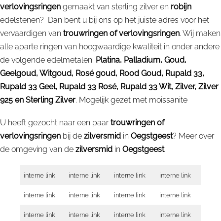
verlovingsringen
gemaakt van sterling zilver en
robijn
edelstenen? Dan bent u bij ons op het juiste adres voor het
vervaardigen van
trouwringen of verlovingsringen
. Wij maken
alle aparte ringen van hoogwaardige kwaliteit in onder andere
de volgende edelmetalen:
Platina, Palladium, Goud,
Geelgoud, Witgoud, Rosé goud, Rood Goud, Rupald 33,
Rupald 33 Geel, Rupald 33 Rosé, Rupald 33 Wit, Zilver, Zilver
925 en Sterling Zilver
. Mogelijk gezet met moissanite
U heeft gezocht naar een paar
trouwringen of
verlovingsringen
bij de
zilversmid
in
Oegstgeest
? Meer over
de omgeving van de
zilversmid
in
Oegstgeest
interne link
interne link
interne link
interne link
interne link
interne link
interne link
interne link
interne link
interne link
interne link
interne link