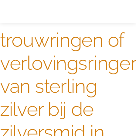
Zelf ontwerpen
Test
trouwringen of
verlovingsringe
van sterling
zilver bij de
zilversmid in