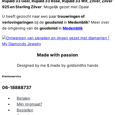
Rupald 33 Geel, Rupald 33 Rosé, Rupald 33 Wit, Zilver, Zilver
925 en Sterling Zilver
. Mogelijk gezet met Opaal
U heeft gezocht naar een paar
trouwringen of
verlovingsringen
bij de
goudsmid
in
Medemblik
? Meer over
de omgeving van de
goudsmid
in
Medemblik
Made with passion
Designed by me & made by goldsmiths hands
Klantenservice
06-18888737
Betalen
Mijn ringmaat?
Bestellen