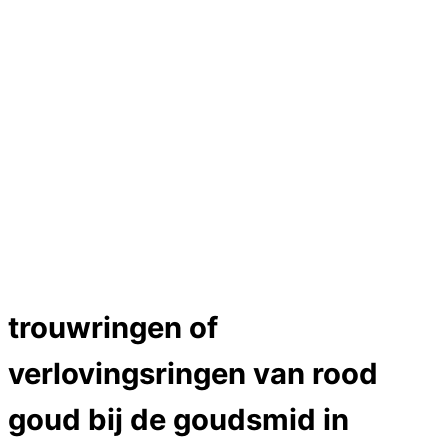
Hartslag trouwringen
Trouwring titanium en goud
Trouwringen
Edelstenen catalogus
Bijzondere edelstenen
Edelstenen verkoop
Dames ringen
Edelmetaal koersen
Reparatieprijzen
Zelf ontwerpen
Test
Close Menu
trouwringen of
verlovingsringen van rood
goud bij de goudsmid in