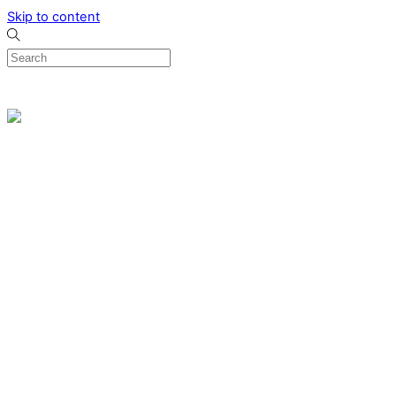
Skip to content
0
Menu
Designed by me & made by goldsmiths hands
Wishlist
0
Cart
Search
Home
Verlovingsringen
Ring Milano
Ring Bonaire
Ring Monte Carlo
Organische handgemaakte trouwringen