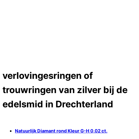
Trouwringen
Edelstenen catalogus
Bijzondere edelstenen
Edelstenen verkoop
Dames ringen
Edelmetaal koersen
Reparatieprijzen
Zelf ontwerpen
Test
Close
verlovingesringen of
Menu
trouwringen van zilver bij de
edelsmid in Drechterland
Natuurlijk Diamant rond Kleur G-H 0,02 ct.