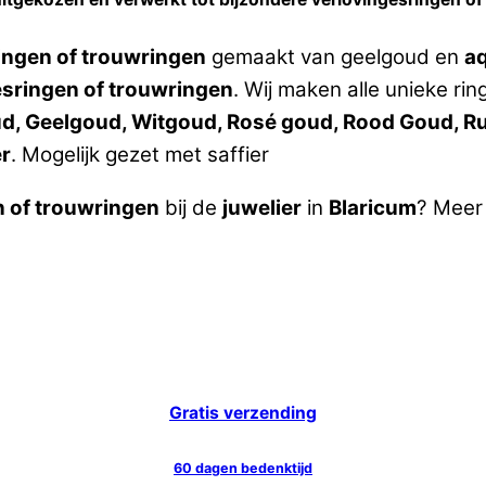
ingen of trouwringen
gemaakt van geelgoud en
a
esringen of trouwringen
. Wij maken alle unieke ri
oud, Geelgoud, Witgoud, Rosé goud, Rood Goud, Ru
er
. Mogelijk gezet met saffier
n of trouwringen
bij de
juwelier
in
Blaricum
? Meer
Gratis verzending
60 dagen bedenktijd