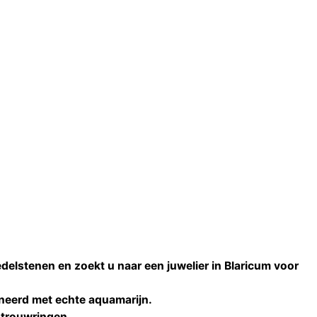
edelstenen en zoekt u naar een
juwelier
in
Blaricum
voor
neerd met echte
aquamarijn
.
 trouwringen
.