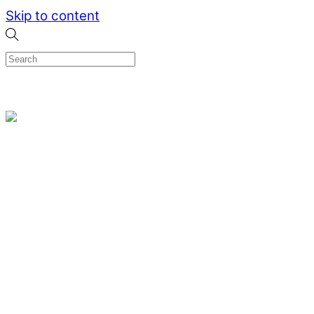
Skip to content
0
Menu
Designed by me & made by goldsmiths hands
Wishlist
0
Cart
Search
Home
Verlovingsringen
Ring Milano