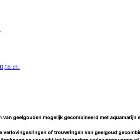
.
0,18 ct.
en van geelgouden mogelijk gecombineerd met aquamarijn 
re
verlovingesringen of trouwringen
van geelgoud gecombi
itgekozen en verwerkt tot bijzondere
verlovingesringen of