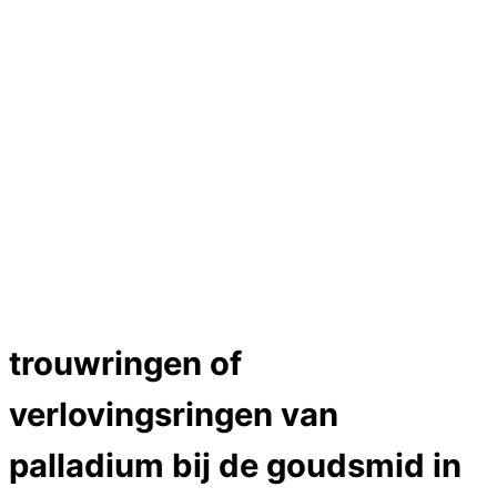
Hartslag trouwringen
Trouwring titanium en goud
Trouwringen
Edelstenen catalogus
Bijzondere edelstenen
Edelstenen verkoop
Dames ringen
Edelmetaal koersen
Reparatieprijzen
Zelf ontwerpen
Test
Close Menu
trouwringen of
verlovingsringen van
palladium bij de goudsmid in