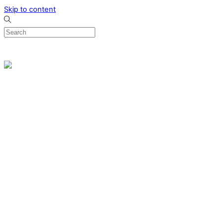
Skip to content
0
Menu
Designed by me & made by goldsmiths hands
Wishlist
0
Cart
Search
Home
Verlovingsringen
Ring Milano
Ring Bonaire
Ring Monte Carlo
Organische handgemaakte trouwringen