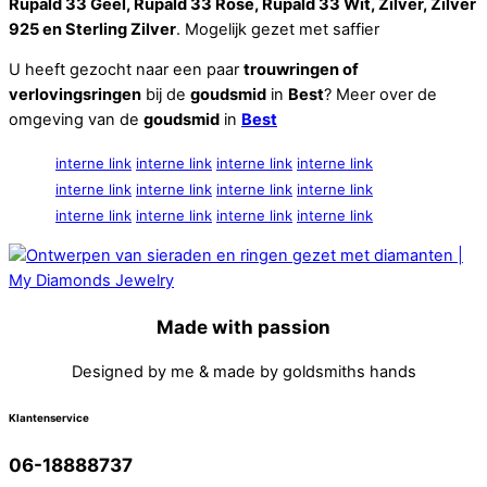
Rupald 33 Geel, Rupald 33 Rosé, Rupald 33 Wit, Zilver, Zilver
925 en Sterling Zilver
. Mogelijk gezet met saffier
U heeft gezocht naar een paar
trouwringen of
verlovingsringen
bij de
goudsmid
in
Best
? Meer over de
omgeving van de
goudsmid
in
Best
interne link
interne link
interne link
interne link
interne link
interne link
interne link
interne link
interne link
interne link
interne link
interne link
Made with passion
Designed by me & made by goldsmiths hands
Klantenservice
06-18888737