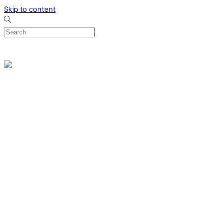
Skip to content
0
Menu
Designed by me & made by goldsmiths hands
Wishlist
0
Cart
Search
Home
Verlovingsringen
Ring Milano
Ring Bonaire
Ring Monte Carlo
Organische handgemaakte trouwringen