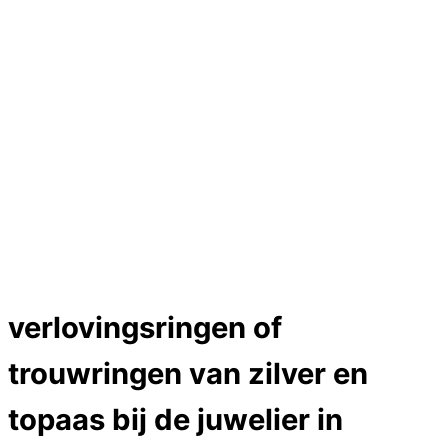
Hartslag trouwringen
Trouwring titanium en goud
Trouwringen
Edelstenen catalogus
Bijzondere edelstenen
Edelstenen verkoop
Dames ringen
Edelmetaal koersen
Reparatieprijzen
Zelf ontwerpen
Test
Close Menu
verlovingsringen of
trouwringen van zilver en
topaas bij de juwelier in