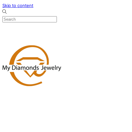
Skip to content
0
Menu
Designed by me & made by goldsmiths hands
Wishlist
0
Cart
Search