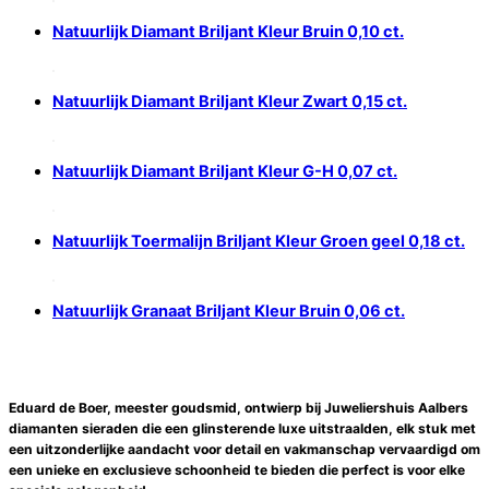
Natuurlijk Diamant Briljant Kleur Bruin 0,10 ct.
Natuurlijk Diamant Briljant Kleur Zwart 0,15 ct.
Natuurlijk Diamant Briljant Kleur G-H 0,07 ct.
Natuurlijk Toermalijn Briljant Kleur Groen geel 0,18 ct.
Natuurlijk Granaat Briljant Kleur Bruin 0,06 ct.
Eduard de Boer, meester goudsmid, ontwierp bij Juweliershuis Aalbers
diamanten sieraden die een glinsterende luxe uitstraalden, elk stuk met
een uitzonderlijke aandacht voor detail en vakmanschap vervaardigd om
een unieke en exclusieve schoonheid te bieden die perfect is voor elke