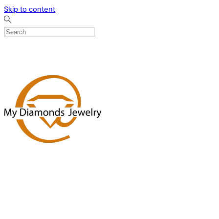
Skip to content
0
Menu
Designed by me & made by goldsmiths hands
Wishlist
0
Cart
Search