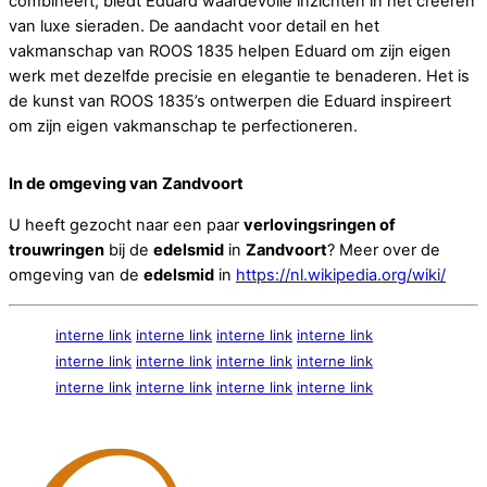
combineert, biedt Eduard waardevolle inzichten in het creëren
van luxe sieraden. De aandacht voor detail en het
vakmanschap van ROOS 1835 helpen Eduard om zijn eigen
werk met dezelfde precisie en elegantie te benaderen. Het is
de kunst van ROOS 1835’s ontwerpen die Eduard inspireert
om zijn eigen vakmanschap te perfectioneren.
In de omgeving van
Zandvoort
U heeft gezocht naar een paar
verlovingsringen of
trouwringen
bij de
edelsmid
in
Zandvoort
? Meer over de
omgeving van de
edelsmid
in
https://nl.wikipedia.org/wiki/
interne link
interne link
interne link
interne link
interne link
interne link
interne link
interne link
interne link
interne link
interne link
interne link