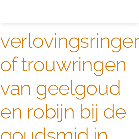
Zelf ontwerpen
Test
verlovingsringe
of trouwringen
van geelgoud
en robijn bij de
goudsmid in