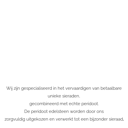
Vintage verlovingsringen
bij een goudsmid in
Blaricum maar heeft u dit
nog niet gevonden?
Wij zijn gespecialiseerd in het vervaardigen van betaalbare
unieke sieraden,
gecombineerd met echte peridoot.
De peridoot edelsteen worden door ons
zorgvuldig uitgekozen en verwerkt tot een bijzonder sieraad
.