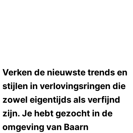
Trouwringen
Edelstenen catalogus
Bijzondere edelstenen
Edelstenen verkoop
Dames ringen
Edelmetaal koersen
Reparatieprijzen
Zelf ontwerpen
Test
Close
Verken de nieuwste trends en
Menu
stijlen in verlovingsringen die
zowel eigentijds als verfijnd
zijn. Je hebt gezocht in de
omgeving van
Baarn