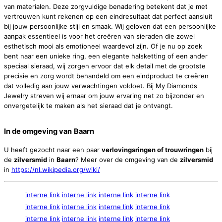
van materialen. Deze zorgvuldige benadering betekent dat je met
vertrouwen kunt rekenen op een eindresultaat dat perfect aansluit
bij jouw persoonlijke stijl en smaak. Wij geloven dat een persoonlijke
aanpak essentieel is voor het creëren van sieraden die zowel
esthetisch mooi als emotioneel waardevol zijn. Of je nu op zoek
bent naar een unieke ring, een elegante halsketting of een ander
speciaal sieraad, wij zorgen ervoor dat elk detail met de grootste
precisie en zorg wordt behandeld om een eindproduct te creëren
dat volledig aan jouw verwachtingen voldoet. Bij My Diamonds
Jewelry streven wij ernaar om jouw ervaring net zo bijzonder en
onvergetelijk te maken als het sieraad dat je ontvangt.
In de omgeving van
Baarn
U heeft gezocht naar een paar
verlovingsringen of trouwringen
bij
de
zilversmid
in
Baarn
? Meer over de omgeving van de
zilversmid
in
https://nl.wikipedia.org/wiki/
interne link
interne link
interne link
interne link
interne link
interne link
interne link
interne link
interne link
interne link
interne link
interne link