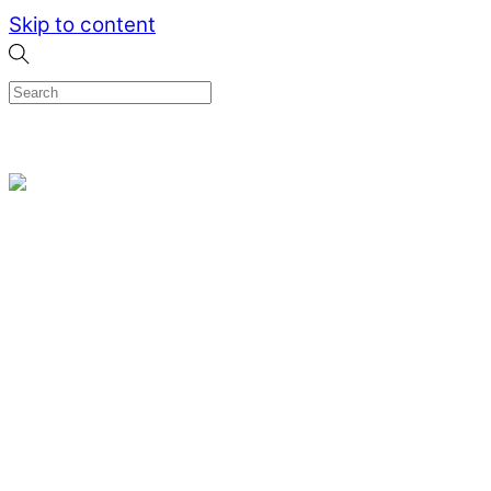
Skip to content
0
Menu
Designed by me & made by goldsmiths hands
Wishlist
0
Cart
Search
Home
Verlovingsringen
Ring Milano