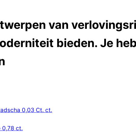
ntwerpen van verlovingsr
oderniteit bieden. Je heb
n
radscha 0,03 Ct. ct.
 0,78 ct.