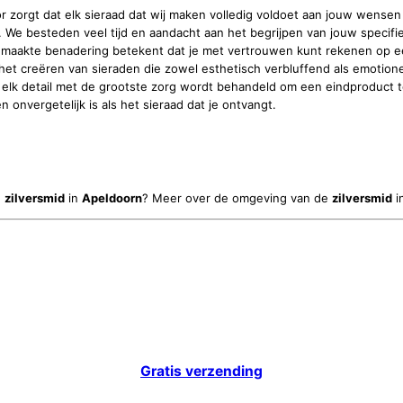
or zorgt dat elk sieraad dat wij maken volledig voldoet aan jouw wense
g. We besteden veel tijd en aandacht aan het begrijpen van jouw speci
akte benadering betekent dat je met vertrouwen kunt rekenen op een ei
 het creëren van sieraden die zowel esthetisch verbluffend als emotion
at elk detail met de grootste zorg wordt behandeld om een eindproduct t
 onvergetelijk is als het sieraad dat je ontvangt.
e
zilversmid
in
Apeldoorn
? Meer over de omgeving van de
zilversmid
i
Gratis verzending