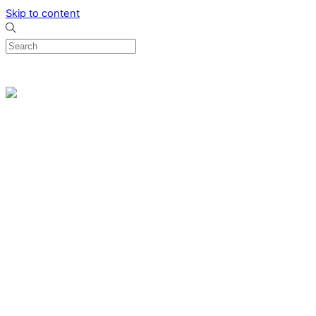
Skip to content
0
Menu
Designed by me & made by goldsmiths hands
Wishlist
0
Cart
Search
Home
Verlovingsringen
Ring Milano
Ring Bonaire
Ring Monte Carlo
Organische handgemaakte trouwringen