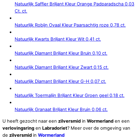
Natuurlijk Saffier Briljant Kleur Orange Padparadscha 0,03
Ct. ct.
Natuurlijk Robijn Ovaal Kleur Paarsachtig roze 0,78 ct.
Natuurlijk Kwarts Briljant Kleur Wit 0,41 ct.
Natuurlijk Diamant Briljant Kleur Bruin 0,10 ct.
Natuurlijk Diamant Briljant Kleur Zwart 0,15 ct.
Natuurlijk Diamant Briljant Kleur G-H 0,07 ct.
Natuurlijk Toermalijn Briljant Kleur Groen geel 0,18 ct.
Natuurlijk Granaat Briljant Kleur Bruin 0,06 ct.
U heeft gezocht naar een
zilversmid
in
Wormerland
en een
verlovingsring
en
Labradoriet
? Meer over de omgeving van
de
zilversmid
in
Wormerland