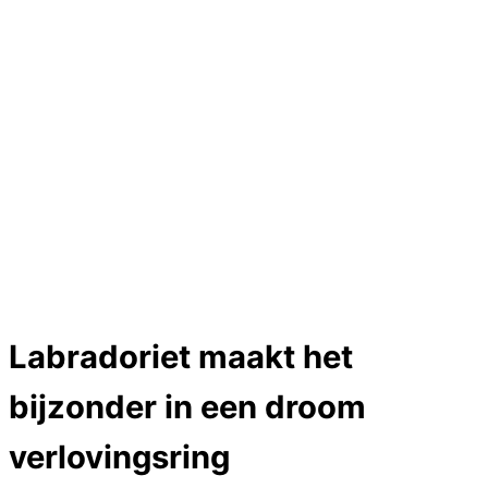
Hartslag trouwringen
Trouwring titanium en goud
Trouwringen
Edelstenen catalogus
Bijzondere edelstenen
Edelstenen verkoop
Dames ringen
Edelmetaal koersen
Reparatieprijzen
Zelf ontwerpen
Test
Close Menu
Labradoriet maakt het
bijzonder in een droom
verlovingsring