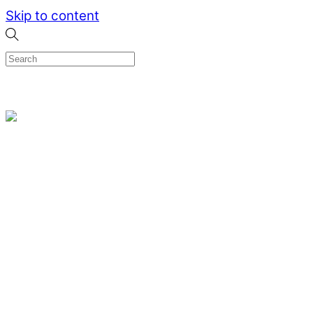
Skip to content
0
Menu
Designed by me & made by goldsmiths hands
Wishlist
0
Cart
Search
Home
Verlovingsringen
Ring Milano