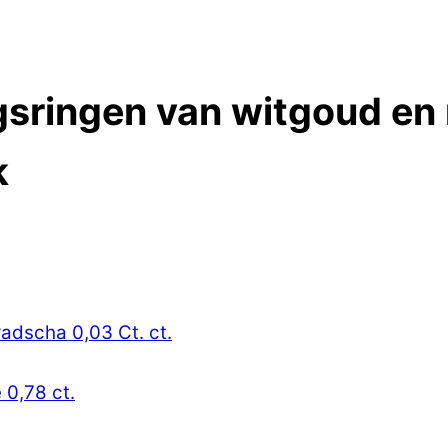
gsringen van witgoud en 
k
radscha 0,03 Ct. ct.
 0,78 ct.