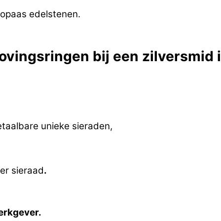
 topaas edelstenen.
ovingsringen bij een zilversmid
etaalbare unieke sieraden,
er sieraad
.
erkgever.