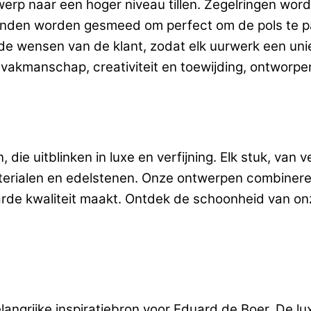
erp naar een hoger niveau tillen. Zegelringen wor
mbanden worden gesmeed om perfect om de pols te 
e wensen van de klant, zodat elk uurwerk een uni
vakmanschap, creativiteit en toewijding, ontworp
ie uitblinken in luxe en verfijning. Elk stuk, van v
aterialen en edelstenen. Onze ontwerpen combiner
e kwaliteit maakt. Ontdek de schoonheid van onze 
langrijke inspiratiebron voor Eduard de Boer. De lux