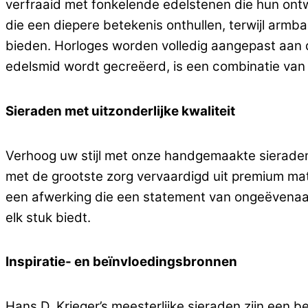
verfraaid met fonkelende edelstenen die hun ontw
die een diepere betekenis onthullen, terwijl ar
bieden. Horloges worden volledig aangepast aan d
edelsmid wordt gecreëerd, is een combinatie van 
Sieraden met uitzonderlijke kwaliteit
Verhoog uw stijl met onze handgemaakte sieraden, d
met de grootste zorg vervaardigd uit premium m
een afwerking die een statement van ongeëvenaard
elk stuk biedt.
Inspiratie- en beïnvloedingsbronnen
Hans D. Krieger’s meesterlijke sieraden zijn een be