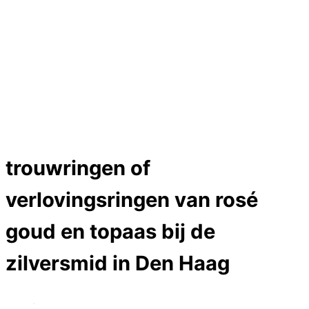
Trouwringen
Edelstenen catalogus
Bijzondere edelstenen
Edelstenen verkoop
Dames ringen
Edelmetaal koersen
Reparatieprijzen
Zelf ontwerpen
Test
Close
trouwringen of
Menu
verlovingsringen van rosé
goud en topaas bij de
zilversmid in Den Haag