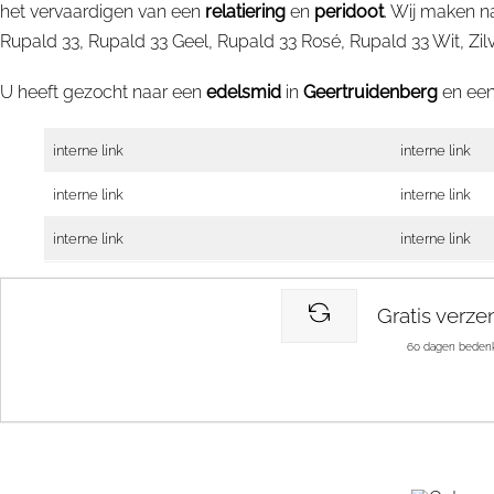
het vervaardigen van een
relatiering
en
peridoot
. Wij maken n
Rupald 33, Rupald 33 Geel, Rupald 33 Rosé, Rupald 33 Wit, Zilver
U heeft gezocht naar een
edelsmid
in
Geertruidenberg
en ee
interne link
interne link
interne link
interne link
interne link
interne link
Gratis verze
60 dagen bedenk