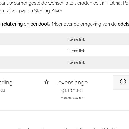
aar uw samengestelde wensen alle sieraden ook in Platina, 
, Zilver 925 en Sterling Zilver.
n
relatiering
en
peridoot
? Meer over de omgeving van de
edel
interne link
interne link
interne link
nding
Levenslange
garantie
tijd
De beste kwaliteit