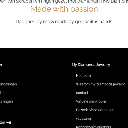
Made with passion
Designed by me & made by goldsmiths hands
n
My Diamonds Jewelry
e
Het team
vingsringen
Waarom my diamonds jewelry
den
contact
 ringen
Virtuele showroom
Bezoek Afspraak maken
vacatures
en wij
Kennisbank verkopers