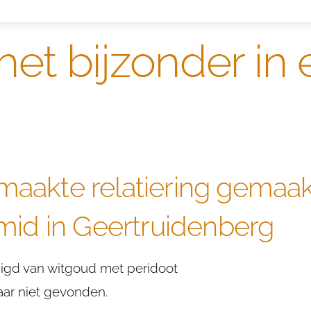
het bijzonder i
aakte relatiering gemaak
smid in Geertruidenberg
rdigd van witgoud met peridoot
aar niet gevonden.