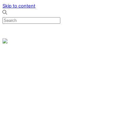
Skip to content
0
Menu
Designed by me & made by goldsmiths hands
Wishlist
0
Cart
Search
Home
Verlovingsringen
Ring Milano
Ring Bonaire
Ring Monte Carlo
Organische handgemaakte trouwringen