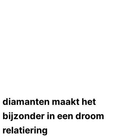
Hartslag trouwringen
Trouwring titanium en goud
Trouwringen
Edelstenen catalogus
Bijzondere edelstenen
Edelstenen verkoop
Dames ringen
Edelmetaal koersen
Reparatieprijzen
Zelf ontwerpen
Test
Close Menu
diamanten maakt het
bijzonder in een droom
relatiering