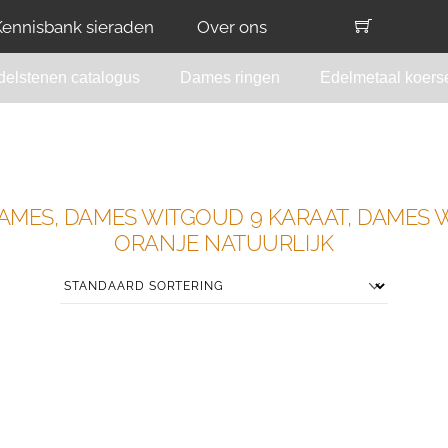
Kennisbank sieraden
Over ons
delstenen catalogus
Dames ringen
Edelmetaal koers
DAMES, DAMES WITGOUD 9 KARAAT, DAMES 
ORANJE NATUURLIJK