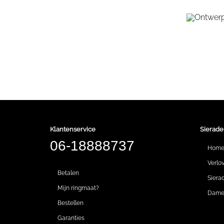
Klantenservice
Sierade
06-18888737
Hom
Verlo
Betalen
Siera
Mijn ringmaat?
Dames
Bestellen
Garanties