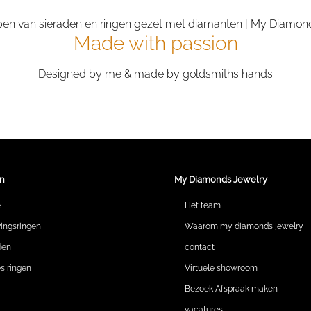
Made with passion
Designed by me & made by goldsmiths hands
n
My Diamonds Jewelry
e
Het team
vingsringen
Waarom my diamonds jewelry
den
contact
 ringen
Virtuele showroom
Bezoek Afspraak maken
vacatures