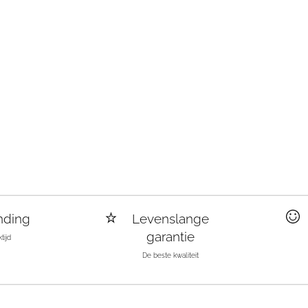
nding
Levenslange
garantie
tijd
De beste kwaliteit